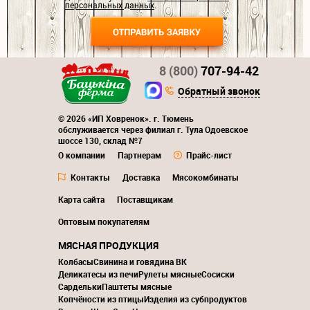
персональных данных
.
8 (800)
707-94-42
Обратный звонок
© 2026 «ИП Ховренок». г. Тюмень
обслуживается через филиал г. Тула Одоевское
шоссе 130, склад №7
О компании
Партнерам
Прайс-лист
Контакты
Доставка
Мясокомбинаты
Карта сайта
Поставщикам
Оптовым покупателям
МЯСНАЯ ПРОДУКЦИЯ
Колбасы
Свинина и говядина ВК
Деликатесы из печи
Рулеты мясные
Сосиски
Сардельки
Паштеты мясные
Копчёности из птицы
Изделия из субпродуктов