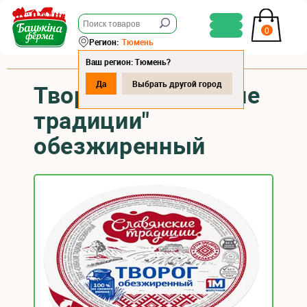
0
Регион:
Тюмень
Ваш регион: Тюмень?
Да
Выбрать другой город
Творог "Славянские
традиции"
обезжиренный