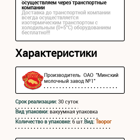
осуществляем через транспортные
компании
Доставка до транспортной компании
всегда осуществляется
изотермическим транспортом с
холодильным (0+5°С) оборудованием
бесплатно!!!
Характеристики
Производитель ОАО "Минский
молочный завод №1"
Срок реализации:
30 суток
Вид упаковки:
вакуумная упаковка
Количество в упаковке:
6 шт.
Вид:
Творог