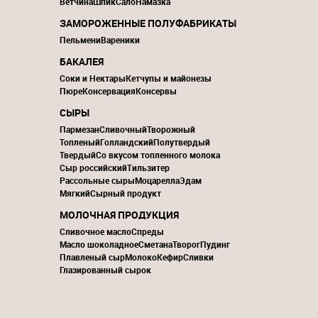
Ветчина
Шпик
Сало
Намазка
ЗАМОРОЖЕННЫЕ ПОЛУФАБРИКАТЫ
Пельмени
Вареники
БАКАЛЕЯ
Соки и Нектары
Кетчупы и майонезы
Пюре
Консервация
Консервы
СЫРЫ
Пармезан
Сливочный
Творожный
Топленый
Голландский
Полутвердый
Твердый
Со вкусом топленного молока
Сыр российский
Тильзитер
Рассольные сыры
Моцарелла
Эдам
Мягкий
Сырный продукт
МОЛОЧНАЯ ПРОДУКЦИЯ
Сливочное масло
Спреды
Масло шоколадное
Сметана
Творог
Пудинг
Плавленый сыр
Молоко
Кефир
Сливки
Глазированный сырок