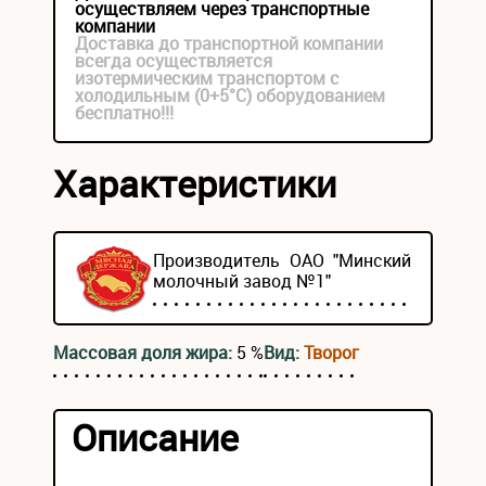
осуществляем через транспортные
компании
Доставка до транспортной компании
всегда осуществляется
изотермическим транспортом с
холодильным (0+5°С) оборудованием
бесплатно!!!
Характеристики
Производитель ОАО "Минский
молочный завод №1"
Массовая доля жира:
5 %
Вид:
Творог
Описание