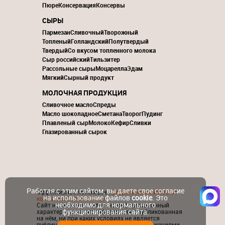
Пюре
Консервация
Консервы
СЫРЫ
Пармезан
Сливочный
Творожный
Топленый
Голландский
Полутвердый
Твердый
Со вкусом топленного молока
Сыр российский
Тильзитер
Рассольные сыры
Моцарелла
Эдам
Мягкий
Сырный продукт
МОЛОЧНАЯ ПРОДУКЦИЯ
Сливочное масло
Спреды
Масло шоколадное
Сметана
Творог
Пудинг
Плавленый сыр
Молоко
Кефир
Сливки
Глазированный сырок
Работая с этим сайтом, вы даете свое согласие
Эффективное поисковое
продвижение сайтов от
на использование файлов
cookie
. Это
компании ContactGroup
необходимо для нормального
Сайт носит исключительно информационный
функционирования сайта.
характер и никакая информация, опубликованная
на нём, ни при каких условиях не является
публичной офертой, определяемой положениями