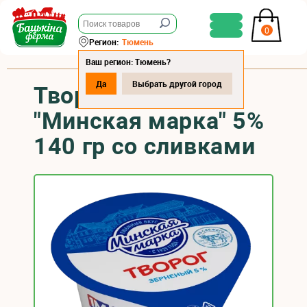
0
Регион:
Тюмень
Ваш регион: Тюмень?
Да
Выбрать другой город
Творог зерненый
"Минская марка" 5%
140 гр со сливками