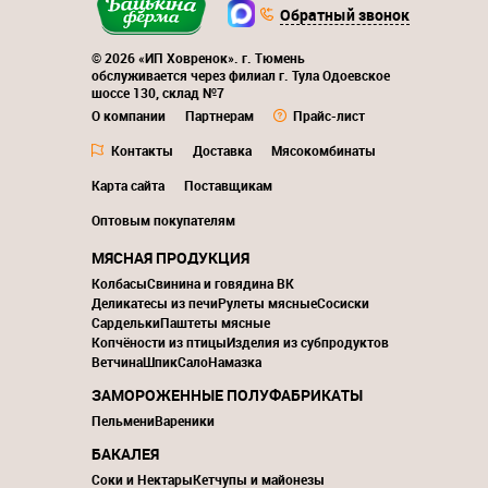
Обратный звонок
© 2026 «ИП Ховренок». г. Тюмень
обслуживается через филиал г. Тула Одоевское
шоссе 130, склад №7
О компании
Партнерам
Прайс-лист
Контакты
Доставка
Мясокомбинаты
Карта сайта
Поставщикам
Оптовым покупателям
МЯСНАЯ ПРОДУКЦИЯ
Колбасы
Свинина и говядина ВК
Деликатесы из печи
Рулеты мясные
Сосиски
Сардельки
Паштеты мясные
Копчёности из птицы
Изделия из субпродуктов
Ветчина
Шпик
Сало
Намазка
ЗАМОРОЖЕННЫЕ ПОЛУФАБРИКАТЫ
Пельмени
Вареники
БАКАЛЕЯ
Соки и Нектары
Кетчупы и майонезы