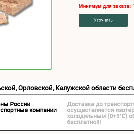
Минимум для заказа:
Уточнить
ьской, Орловской, Калужской области бес
оны России
Доставка до транспорт
нспортные компании
осуществляется изоте
холодильным (0+5°С) 
бесплатно!!!