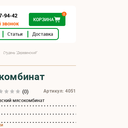
0
07-94-42
КОРЗИНА
 звонок
Статьи
Доставка
Студень "Деревенский"
окомбинат
(0)
Артикул: 4051
вский мясокомбинат
ки