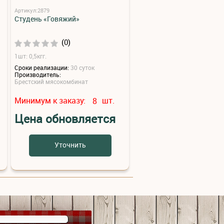
Артикул:2879
Студень «Говяжий»
(0)
1шт: 0,5кгг.
Сроки реализации:
30 суток
Производитель:
Брестский мясокомбинат
Минимум к заказу:
шт.
8
Цена обновляется
Уточнить