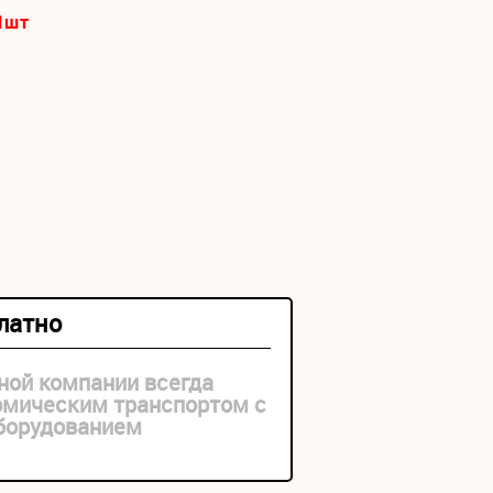
1
шт
платно
ной компании всегда
рмическим транспортом с
оборудованием