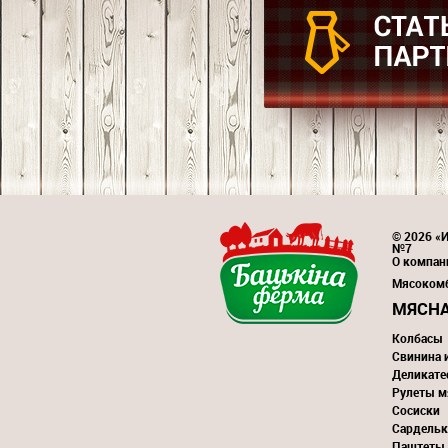
© 2026 «И
№7
О компан
Мясоком
МЯСНА
Колбасы
Свинина 
Деликате
Рулеты м
Сосиски
Сардельк
Паштеты