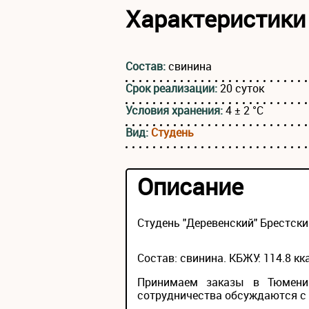
Характеристики
Состав:
свинина
Срок реализации:
20 суток
Условия хранения:
4 ± 2 °С
Вид:
Студень
Описание
Студень "Деревенский" Брестски
Состав: свинина. КБЖУ: 114.8 ккал
Принимаем заказы в Тюмени 
сотрудничества обсуждаются с