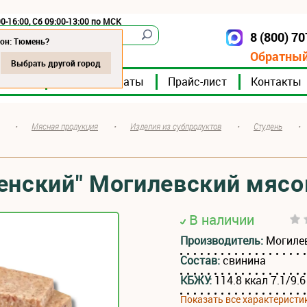
0-16:00, Сб 09:00-13:00 по МСК
8 (800) 7
Тюмень
ион: Тюмень?
Обратный
Выбрать другой город
мпании
Мясокомбинаты
Прайс-лист
Контакты
•
Мясная продукция
•
Изделия из субпродуктов
•
Студень
•
енский" Могилевский мяс
В наличии
Производитель:
Могиле
Состав:
свинина
КБЖУ:
114.8 ккал 7.1/9.6
Показать все характеристи