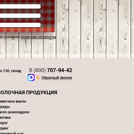
на условиях
политики обработки
8 (800)
707-94-42
е 130, склад
Обратный звонок
ОЛОЧНАЯ ПРОДУКЦИЯ
ливочное масло
преды
асло шоколадное
метана
орог
удинг
лавленый сыр