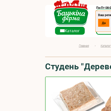
Пн-Пт 08:0
Регион:
Ваш рег
Да
О ко
Каталог
Главная
•
Каталог
Студень "Дерев