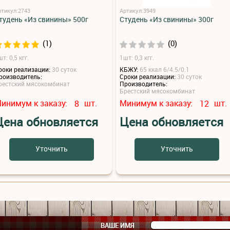
ртикул:2743
Артикул:3949
тудень «Из свинины» 500г
Студень «Из свинины» 300г
(1)
(0)
т: 0,5 кгг.
1шт: 0,3 кгг.
роки реализации:
30 суток
КБЖУ:
65 ккал 6/4.5/0.1
роизводитель:
Сроки реализации:
30 суток
рестский мясокомбинат
Производитель:
Брестский мясокомбинат
инимум к заказу:
шт.
Минимум к заказу:
шт.
8
12
Цена обновляется
Цена обновляется
Уточнить
Уточнить
ВАШЕ ИМЯ