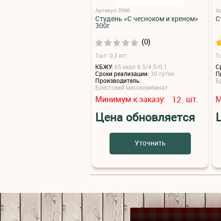
Артикул:3948
А
Студень «С чесноком и хреном»
С
300г
(0)
1шт: 0,3 кгг.
1ш
КБЖУ:
65 ккал 6.5/4.5/0.1
С
Сроки реализации:
30 суток
П
Производитель:
Б
Брестский мясокомбинат
Минимум к заказу:
шт.
М
12
Цена обновляется
Уточнить