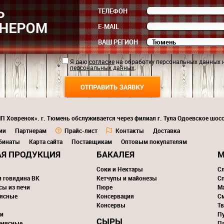
ТЕЛЕФОН
E-MAIL
ВАШ РЕГИОН
Я даю
согласие
на обработку персональных данных 
персональных данных
.
П Ховренок». г. Тюмень обслуживается через филиал г. Тула Одоевское шосс
ии
Партнерам
Прайс-лист
Контакты
Доставка
бинаты
Карта сайта
Поставщикам
Оптовым покупателям
Я ПРОДУКЦИЯ
БАКАЛЕЯ
М
Соки и Нектары
С
и говядина ВК
Кетчупы и майонезы
С
сы из печи
Пюре
М
ясные
Консервация
С
Консервы
Тв
и
П
СЫРЫ
 мясные
П