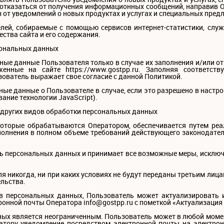
 отказаться от получения информационных сообщений, направив О
з от уведомлений о новых продуктах и услугах и специальных пред
лей, собираемые с помощью сервисов интернет-статистики, слу
ества сайта и его содержания.
сональных данных
ные данные Пользователя только в случае их заполнения и/или 
енные на сайте https://www.gostpp.ru. Заполняя соответс
ователь выражает свое согласие с данной Политикой.
ные данные о Пользователе в случае, если это разрешено в настр
ание технологии JavaScript).
и других видов обработки персональных данных
которые обрабатываются Оператором, обеспечивается путем реа
полнения в полном объеме требований действующего законодате
сть персональных данных и принимает все возможные меры, искл
 никогда, ни при каких условиях не будут переданы третьим лица
льства.
 в персональных данных, Пользователь может актуализировать 
ронной почты Оператора info@gostpp.ru с пометкой «Актуализаци
ных является неограниченным. Пользователь может в любой момен
тору уведомление посредством электронной почты на электрон