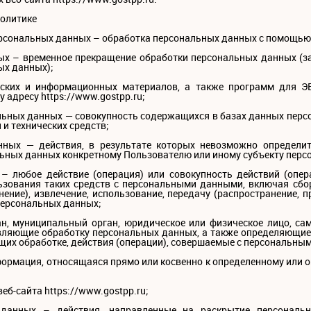
Политике
ерсональных данных – обработка персональных данных с помощью 
ых – временное прекращение обработки персональных данных (за
ых данных);
ческих и информационных материалов, а также программ для 
у адресу https://www.gostpp.ru;
льных данных — совокупность содержащихся в базах данных перс
и технических средств;
нных — действия, в результате которых невозможно определи
ных данных конкретному Пользователю или иному субъекту перс
– любое действие (операция) или совокупность действий (опе
ьзования таких средств с персональными данными, включая сбор,
нение), извлечение, использование, передачу (распространение, п
персональных данных;
ан, муниципальный орган, юридическое или физическое лицо, са
вляющие обработку персональных данных, а также определяющие
щих обработке, действия (операции), совершаемые с персональны
формация, относящаяся прямо или косвенно к определенному или 
еб-сайта https://www.gostpp.ru;
х данных – действия, направленные на раскрытие персональ