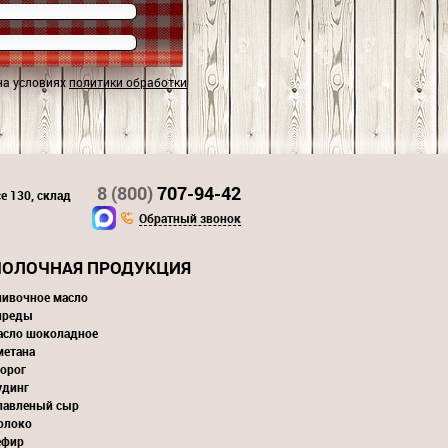
на условиях
политики обработки
8 (800)
707-94-42
е 130, склад
Обратный звонок
ОЛОЧНАЯ ПРОДУКЦИЯ
ливочное масло
преды
асло шоколадное
метана
орог
удинг
лавленый сыр
олоко
ефир