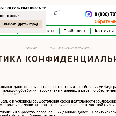
0-16:00, Сб 09:00-13:00 по МСК
8 (800) 7
Тюмень
ион: Тюмень?
Обратный
Выбрать другой город
мпании
Мясокомбинаты
Прайс-лист
Контакты
Главная
•
Политика конфиденциальности
ТИКА КОНФИДЕНЦИАЛЬ
альных данных составлена в соответствии с требованиями Федера
т порядок обработки персональных данных и меры по обеспечен
– Оператор).
 целью и условием осуществления своей деятельности соблюдени
, в том числе защиты прав на неприкосновенность частной жизни,
отношении обработки персональных данных (далее – Политика) пр
 веб-сайта https://www.gostpp.ru.