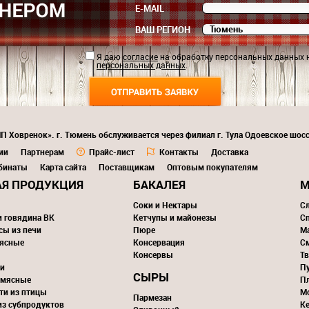
E-MAIL
ВАШ РЕГИОН
Я даю
согласие
на обработку персональных данных 
персональных данных
.
П Ховренок». г. Тюмень обслуживается через филиал г. Тула Одоевское шосс
ии
Партнерам
Прайс-лист
Контакты
Доставка
бинаты
Карта сайта
Поставщикам
Оптовым покупателям
Я ПРОДУКЦИЯ
БАКАЛЕЯ
М
Соки и Нектары
С
и говядина ВК
Кетчупы и майонезы
С
сы из печи
Пюре
М
ясные
Консервация
С
Консервы
Тв
и
П
СЫРЫ
 мясные
П
ти из птицы
М
Пармезан
из субпродуктов
К