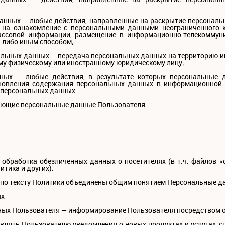
данных – любые действия, направленные на раскрытие персональ
 на ознакомление с персональными данными неограниченного к
ассовой информации, размещение в информационно-телекоммуни
-либо иным способом;
альных данных – передача персональных данных на территорию и
му физическому или иностранному юридическому лицу;
нных – любые действия, в результате которых персональные 
новления содержания персональных данных в информационной с
 персональных данных.
дующие персональные данные Пользователя
и обработка обезличенных данных о посетителях (в т.ч. файлов «
итика и других).
 по тексту Политики объединены общим понятием Персональные д
ых
нных Пользователя — информирование Пользователя посредством о
авлять Пользователю уведомления о новых продуктах и услугах,