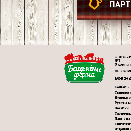
© 2026 «И
№7
О компан
Мясоком
МЯСНА
Колбасы
Свинина 
Деликате
Рулеты м
Сосиски
Сардельк
Паштеты
Копчёнос
Изделия 