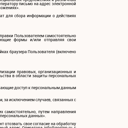
ператору письмо на адрес электронной
ложениях».
жат для сбора информации о действиях
отправки Пользователем самостоятельно
твующие формы и/или отправляя свои
ойках браузера Пользователя (включено
лизации правовых, организационных и
льства в области защиты персональных
ючающие доступ к персональным данным
м, за исключением случаев, связанных с
их самостоятельно, путем направления
я персональных данных».
т отозвать свое согласие на обработку
ный адрес Оператора info@gostpp.ru с