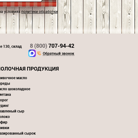
на условиях
политики обработки
8 (800)
707-94-42
е 130, склад
Обратный звонок
ОЛОЧНАЯ ПРОДУКЦИЯ
ливочное масло
преды
асло шоколадное
метана
орог
удинг
лавленый сыр
олоко
ефир
ливки
лазированный сырок