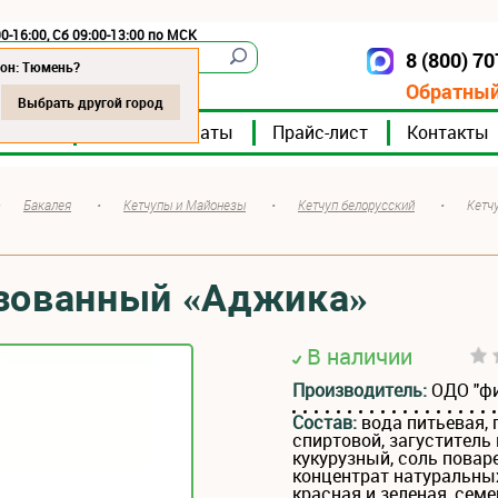
0-16:00, Сб 09:00-13:00 по МСК
8 (800) 7
Тюмень
ион: Тюмень?
Обратный
Выбрать другой город
мпании
Мясокомбинаты
Прайс-лист
Контакты
•
Бакалея
•
Кетчупы и Майонезы
•
Кетчуп белорусский
•
Кетч
изованный «Аджика»
В наличии
Производитель:
ОДО "ф
Состав:
вода питьевая, 
спиртовой, загустител
кукурузный, соль повар
концентрат натуральных
красная и зеленая, семе