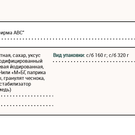
фирма АВС"
тная, сахар, уксус
Вид упаковки:
с/б 160 г; с/б 320 г
 модифицированный
евая йодированная,
Чили «М»БГ, паприка
, гранулят чеснока,
 стабилизатор
медь)