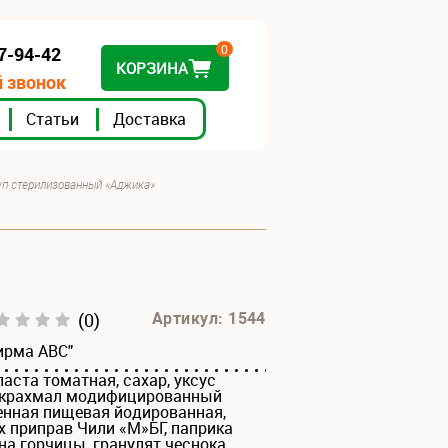
0
07-94-42
КОРЗИНА
 звонок
Статьи
Доставка
уп стерилизованный «Аджика»
(0)
Артикул: 1544
ирма АВС"
паста томатная, сахар, уксус
ь крахмал модифицированный
енная пищевая йодированная,
 приправ Чили «М»БГ, паприка
на горчицы, гранулят чеснока,