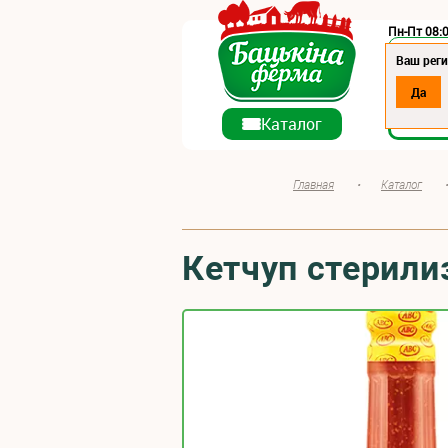
Пн-Пт 08:0
Регион:
Ваш рег
Да
О ко
Каталог
Главная
•
Каталог
Кетчуп стерил