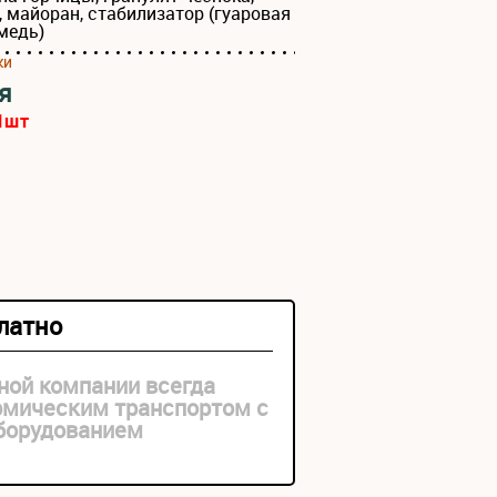
, майоран, стабилизатор (гуаровая
медь)
ки
я
1
шт
платно
ной компании всегда
рмическим транспортом с
оборудованием