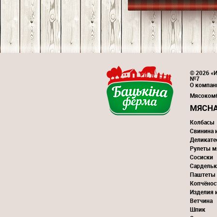
© 2026 «И
№7
О компан
Мясоком
МЯСНА
Колбасы
Свинина 
Деликате
Рулеты м
Сосиски
Сардельк
Паштеты
Копчёнос
Изделия 
Ветчина
Шпик