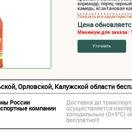
кориандр, перец черный
камедь, ксантановая ка
Показать все характеристи
Цена обновляетс
Минимум для заказа:
Уточнить
ьской, Орловской, Калужской области бес
оны России
Доставка до транспорт
нспортные компании
осуществляется изоте
холодильным (0+5°С) 
бесплатно!!!