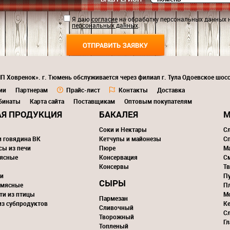
Я даю
согласие
на обработку персональных данных 
персональных данных
.
П Ховренок». г. Тюмень обслуживается через филиал г. Тула Одоевское шосс
ии
Партнерам
Прайс-лист
Контакты
Доставка
бинаты
Карта сайта
Поставщикам
Оптовым покупателям
Я ПРОДУКЦИЯ
БАКАЛЕЯ
М
Соки и Нектары
С
и говядина ВК
Кетчупы и майонезы
С
сы из печи
Пюре
М
ясные
Консервация
С
Консервы
Тв
и
П
СЫРЫ
 мясные
П
ти из птицы
М
Пармезан
из субпродуктов
К
Сливочный
С
Творожный
Г
Топленый