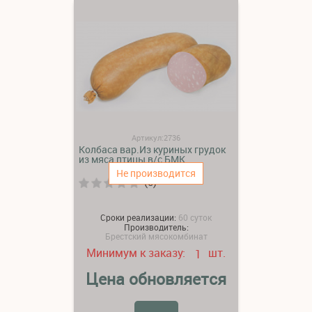
Артикул:2736
Колбаса вар.Из куриных грудок
из мяса птицы в/с БМК
Не производится
(0)
Сроки реализации:
60 суток
Производитель:
Брестский мясокомбинат
Минимум к заказу:
шт.
1
Цена обновляется