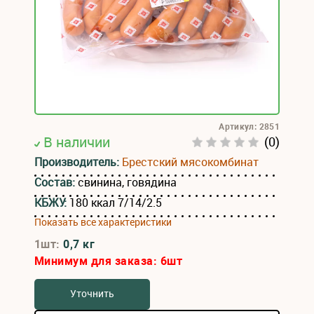
Артикул: 2851
В наличии
(0)
Производитель:
Брестский мясокомбинат
Состав:
свинина, говядина
КБЖУ:
180 ккал 7/14/2.5
Показать все характеристики
1шт:
0,7 кг
Минимум для заказа:
6
шт
Уточнить