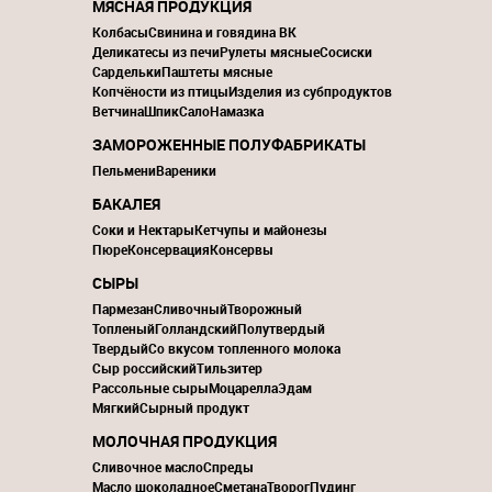
МЯСНАЯ ПРОДУКЦИЯ
Колбасы
Свинина и говядина ВК
Деликатесы из печи
Рулеты мясные
Сосиски
Сардельки
Паштеты мясные
Копчёности из птицы
Изделия из субпродуктов
Ветчина
Шпик
Сало
Намазка
ЗАМОРОЖЕННЫЕ ПОЛУФАБРИКАТЫ
Пельмени
Вареники
БАКАЛЕЯ
Соки и Нектары
Кетчупы и майонезы
Пюре
Консервация
Консервы
СЫРЫ
Пармезан
Сливочный
Творожный
Топленый
Голландский
Полутвердый
Твердый
Со вкусом топленного молока
Сыр российский
Тильзитер
Рассольные сыры
Моцарелла
Эдам
Мягкий
Сырный продукт
МОЛОЧНАЯ ПРОДУКЦИЯ
Сливочное масло
Спреды
Масло шоколадное
Сметана
Творог
Пудинг