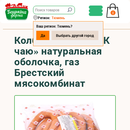
0
Регион:
Тюмень
Ваш регион: Тюмень?
Да
Выбрать другой город
Колбаса варёная «К
чаю» натуральная
оболочка, газ
Брестский
мясокомбинат