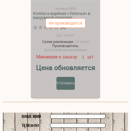
Артикул:2859
Колбаса варёная «Телячья» в
вакуумной упаковке
Не производится
(0)
1шт: 0,4 кгг.
Сроки реализации:
24 суток
Производитель:
Брестский мясокомбинат
Минимум к заказу:
шт.
1
Цена обновляется
Уточнить
ВАШЕ ИМЯ
ТЕЛЕФОН