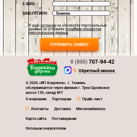
E-MAIL
ВАШ РЕГИОН
Я даю
согласие
на обработку персональных
данных на условиях
политики обработки
персональных данных
.
8 (800)
707-94-42
Обратный звонок
© 2026 «ИП Ховренок». г. Тюмень
обслуживается через филиал г. Тула Одоевское
шоссе 130, склад №7
О компании
Партнерам
Прайс-лист
Контакты
Доставка
Мясокомбинаты
Карта сайта
Поставщикам
Оптовым покупателям