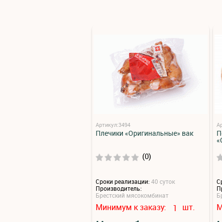
Артикул:3494
А
Плечики «Оригинальные» вак
П
«
(0)
Сроки реализации:
40 суток
С
Производитель:
П
Брестский мясокомбинат
Б
Минимум к заказу:
шт.
М
1