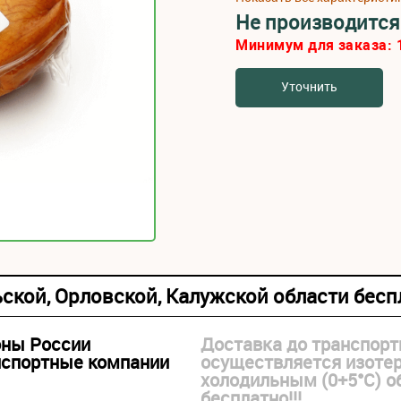
Не производится
Минимум для заказа:
Уточнить
ьской, Орловской, Калужской области бес
оны России
Доставка до транспорт
нспортные компании
осуществляется изоте
холодильным (0+5°С) 
бесплатно!!!