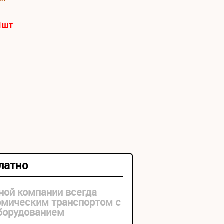
1
шт
платно
ной компании всегда
рмическим транспортом с
оборудованием