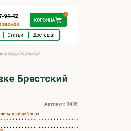
0
07-94-42
КОРЗИНА
 звонок
Статьи
Доставка
ая» в вакуумной упаковке
вке Брестский
Артикул: 3496
кий мясокомбинат
ки