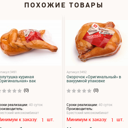
ПОХОЖИЕ ТОВАРЫ
ртикул:3491
Артикул:3492
олутушка куриная
Окорочок «Оригинальный» в
Оригинальная» вак
вакуумной упаковке
(0)
(0)
роки реализации:
40 суток
Сроки реализации:
40 суток
роизводитель:
Производитель:
рестский мясокомбинат
Брестский мясокомбинат
инимум к заказу:
шт.
Минимум к заказу:
шт.
1
1