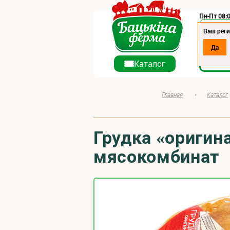
Пн-Пт 08:0
Регион:
Ваш рег
Да
О ко
Каталог
Главная
•
Каталог
Грудка «оригин
мясокомбинат