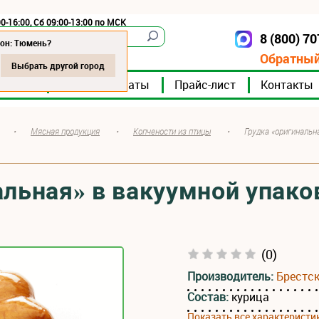
0-16:00, Сб 09:00-13:00 по МСК
8 (800) 7
Тюмень
ион: Тюмень?
Обратный
Выбрать другой город
мпании
Мясокомбинаты
Прайс-лист
Контакты
•
Мясная продукция
•
Копчености из птицы
•
Грудка «оригинальн
альная» в вакуумной упако
(0)
Производитель:
Брестс
Состав:
курица
Показать все характеристи