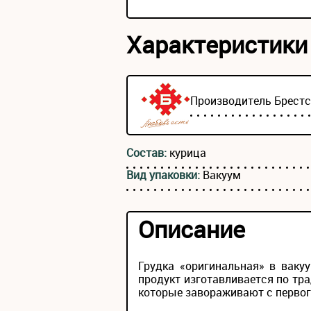
Характеристики
Производитель
Брест
Состав:
курица
Вид упаковки:
Вакуум
Описание
Грудка «оригинальная» в ваку
продукт изготавливается по тр
которые завораживают с первог