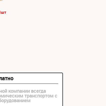
1
шт
платно
ной компании всегда
рмическим транспортом с
оборудованием