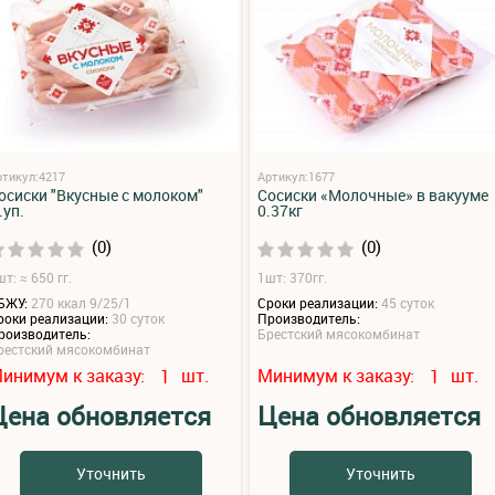
ртикул:4217
Артикул:1677
осиски "Вкусные с молоком"
Сосиски «Молочные» в вакууме
.уп.
0.37кг
(0)
(0)
т: ≈ 650 гг.
1шт: 370гг.
БЖУ:
270 ккал 9/25/1
Сроки реализации:
45 суток
роки реализации:
30 суток
Производитель:
роизводитель:
Брестский мясокомбинат
рестский мясокомбинат
инимум к заказу:
шт.
Минимум к заказу:
шт.
1
1
Цена обновляется
Цена обновляется
Уточнить
Уточнить