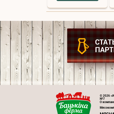
© 2026 «И
№7
О компан
Мясоком
МЯСНА