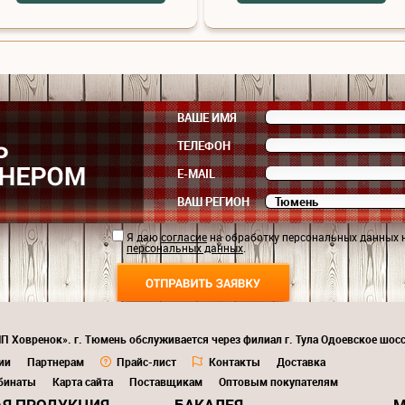
ВАШЕ ИМЯ
ТЕЛЕФОН
E-MAIL
ВАШ РЕГИОН
Я даю
согласие
на обработку персональных данных 
персональных данных
.
П Ховренок». г. Тюмень обслуживается через филиал г. Тула Одоевское шосс
ии
Партнерам
Прайс-лист
Контакты
Доставка
бинаты
Карта сайта
Поставщикам
Оптовым покупателям
Я ПРОДУКЦИЯ
БАКАЛЕЯ
М