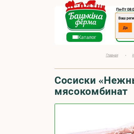
Пн-Пт 08:0
Регион:
Ваш рег
Да
О ко
Каталог
Главная
•
К
Сосиски «Нежны
мясокомбинат