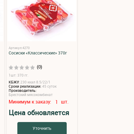
Артикул:4270
Сосиски «Классические» 370г
(0)
1шт: 370 гг.
КБЖУ:
230 ккал 8.5/22/1
Сроки реализации:
45 суток
Производитель:
Брестский мясокомбинат
Минимум к заказу:
шт.
1
Цена обновляется
Уточнить