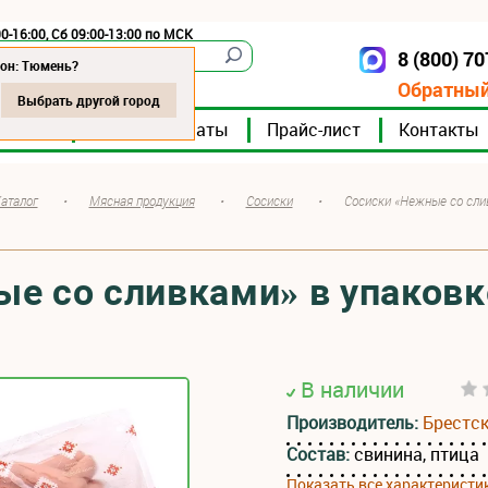
0-16:00, Сб 09:00-13:00 по МСК
8 (800) 7
Тюмень
ион: Тюмень?
Обратный
Выбрать другой город
мпании
Мясокомбинаты
Прайс-лист
Контакты
аталог
•
Мясная продукция
•
Сосиски
•
Сосиски «Нежные со сли
е со сливками» в упаковк
В наличии
Производитель:
Брестс
Состав:
свинина, птица
Показать все характеристи