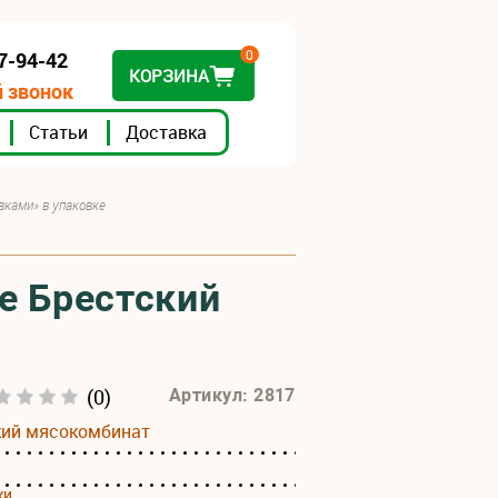
0
07-94-42
КОРЗИНА
 звонок
Статьи
Доставка
вками» в упаковке
е Брестский
(0)
Артикул: 2817
кий мясокомбинат
ки