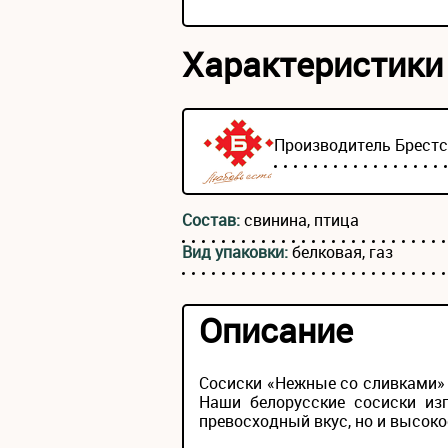
Характеристики
Производитель
Брест
Состав:
свинина, птица
Вид упаковки:
белковая, газ
Описание
Сосиски «Нежные со сливками» в
Наши белорусские сосиски из
превосходный вкус, но и высоко