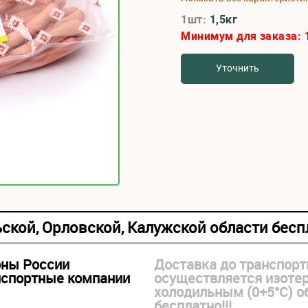
1шт:
1,5кг
Минимум для заказа:
Уточнить
ьской, Орловской, Калужской области бес
оны России
Доставка до транспорт
нспортные компании
осуществляется изоте
холодильным (0+5°С) 
бесплатно!!!