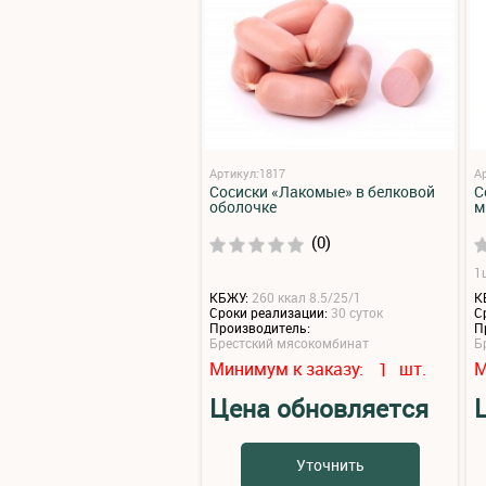
Артикул:1817
А
Сосиски «Лакомые» в белковой
С
оболочке
м
(0)
1ш
КБЖУ:
260 ккал 8.5/25/1
К
Сроки реализации:
30 суток
С
Производитель:
П
Брестский мясокомбинат
Б
Минимум к заказу:
шт.
М
1
Цена обновляется
Уточнить