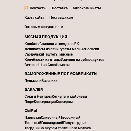
Контакты
Доставка
Мясокомбинаты
Карта сайта
Поставщикам
Оптовым покупателям
МЯСНАЯ ПРОДУКЦИЯ
Колбасы
Свинина и говядина ВК
Деликатесы из печи
Рулеты мясные
Сосиски
Сардельки
Паштеты мясные
Копчёности из птицы
Изделия из субпродуктов
Ветчина
Шпик
Сало
Намазка
ЗАМОРОЖЕННЫЕ ПОЛУФАБРИКАТЫ
Пельмени
Вареники
БАКАЛЕЯ
Соки и Нектары
Кетчупы и майонезы
Пюре
Консервация
Консервы
СЫРЫ
Пармезан
Сливочный
Творожный
Топленый
Голландский
Полутвердый
Твердый
Со вкусом топленного молока