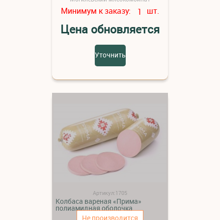
Минимум к заказу:
шт.
1
Цена обновляется
Уточнить
Артикул:1705
Колбаса вареная «Прима»
полиамидная оболочка
Не производится