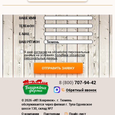
ВАШЕ ИМЯ
ТЕЛЕФОН
E-MAIL
ВАШ РЕГИОН
Я даю
согласие
на обработку персональных
данных на условиях
политики обработки
персональных данных
.
8 (800)
707-94-42
Обратный звонок
© 2026 «ИП Ховренок». г. Тюмень
обслуживается через филиал г. Тула Одоевское
шоссе 130, склад №7
О компании
Партнерам
Прайс-лист