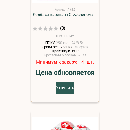
Артикул:1632
Колбаса варёная «С маслицем»
(0)
1шт: 1,8 кгг.
КБЖУ:
250 ккал 24/8.5/1
Сроки реализации:
30 суток
Производитель:
Брестский мясокомбинат
Минимум к заказу:
шт.
4
Цена обновляется
Уточнить