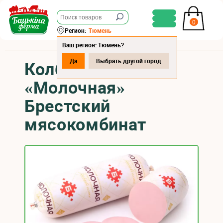
0
Регион:
Тюмень
Ваш регион: Тюмень?
Да
Выбрать другой город
Колбаса варёная
«Молочная»
Брестский
мясокомбинат