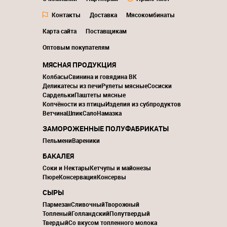
Контакты
Доставка
Мясокомбинаты
Карта сайта
Поставщикам
Оптовым покупателям
МЯСНАЯ ПРОДУКЦИЯ
Колбасы
Свинина и говядина ВК
Деликатесы из печи
Рулеты мясные
Сосиски
Сардельки
Паштеты мясные
Копчёности из птицы
Изделия из субпродуктов
Ветчина
Шпик
Сало
Намазка
ЗАМОРОЖЕННЫЕ ПОЛУФАБРИКАТЫ
Пельмени
Вареники
БАКАЛЕЯ
Соки и Нектары
Кетчупы и майонезы
Пюре
Консервация
Консервы
СЫРЫ
Пармезан
Сливочный
Творожный
Топленый
Голландский
Полутвердый
Твердый
Со вкусом топленного молока