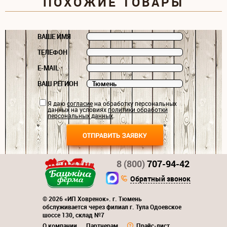
ПОХОЖИЕ ТОВАРЫ
ВАШЕ ИМЯ
ТЕЛЕФОН
E-MAIL
ВАШ РЕГИОН
Я даю
согласие
на обработку персональных
данных на условиях
политики обработки
персональных данных
.
8 (800)
707-94-42
Обратный звонок
© 2026 «ИП Ховренок». г. Тюмень
обслуживается через филиал г. Тула Одоевское
шоссе 130, склад №7
О компании
Партнерам
Прайс-лист