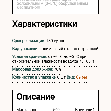
холодильным (0+5°С) оборудованием
бесплатно!!!
Характеристики
Срок реализации:
180 суток
Вид упаковки:
полимерный стакан с крышкой
Условия хранения:
от +2 ⁰С до +6 ⁰С при
относительной влажности воздуха 75–85 %
Массовая доля жира:
78%
Количество в упаковке:
6 шт.
Вид:
Сыры
Описание
Маскарпоне 500г Брестский